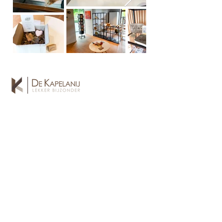
De Kapelanij
Vijverplein 5
3690 Zutendaal
> Bekijk op Google
0477 87 13 54
kapelanij@stijn.be
Openingsuren
ma t.e.m. vrij
van
10:00 tot 17:00
Keuken sluit om 16:30 uur.
> Reserveren