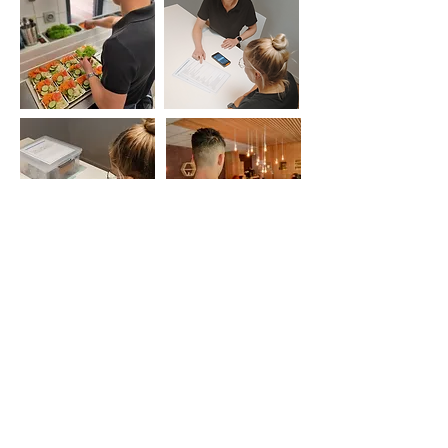
De Kapelanij
Vijverplein 5
3690 Zutendaal
> Bekijk op Google