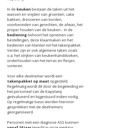
In de
keuken
bestaan de taken uit het
wassen en snijden van groenten, cake
bakken, dresseren van borden,
voorbereiden van gerechten, de afwas, het
proper houden van de keuken... In de
bediening
behoort het opnemen van
bestellingen, deze klaarmaken en het
bedienen van klanten tot het takenpakket.
Verder zijn er ook algemene taken zoals
o.a. het strijken van keukenhanddoeken,
onderhouden van het terras en flesjes
sorteren.
Voor elke deelnemer wordt een
takenpakket op maat
opgesteld.
Regelmatig wordt dit door de begeleiding en
het personeel van de Kapelanij
geëvalueerd en bijgestuurd indien nodig.
Op regelmatige basis worden hiervoor
gesprekken met de deelnemers
georganiseerd.
Personen met een diagnose ASS kunnen
vanaf 16 jaar
terecht in onze werking